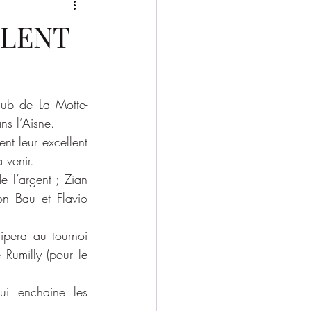
2025/2026
LLENT
ub de La Motte-
ns l’Aisne.
nt leur excellent 
 venir.
 l’argent ; Zian 
n Bau et Flavio 
ipera au tournoi 
Rumilly (pour le 
i enchaine les 