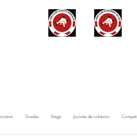
ité
Partenaires
Accès haut niveau
Contact
Boutique
ociative
Grades
Stage
Journée de cohésion
Compétit