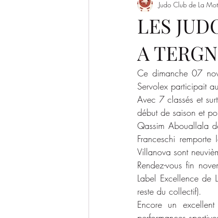
Judo Club de La Mot
Evènement
Saison 2022/2023
LES JUD
A TERGN
SAISON 2026-2027
Ce dimanche 07 nove
Servolex participait a
Avec 7 classés et surt
début de saison et pou
Qassim Abouallala déc
Franceschi remporte 
Villanova sont neuviè
Rendez-vous fin novem
Label Excellence de L
reste du collectif). 
Encore un excellent
performances sportive