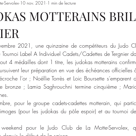
te-Servolex
10 nov. 2021
1 min de lecture
Entrainements
Saison 2023/2024
SSSJ
SAISON 
OKAS MOTTERAINS BRI
IER
mbre 2021, une quinzaine de compétiteurs du Judo Cl
u Tournoi Label A Individuel Cadets/Cadettes de Tergnier da
out 4 médailles dont 1 titre, les judokas motterains confirme
rsuivent leur préparation en vue des échéances officielles à
roche l’or ; Noéllie Torrès et Loic Boursette s’emparent de
le bronze ; Lamia Saghrouchni termine cinquième ; Mario
mes. 
bre, pour le groupe cadets-cadettes motterain, qui partic
imoges (pour les judokas du pôle espoir) et au tournoi de 
 weekend pour le Judo Club de La Motte-Servolex, qu
s depuis le début de la saison.