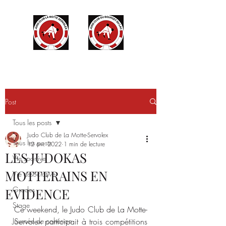
Post
Tous les posts
Judo Club de La Motte-Servolex
Tous les posts
12 avr. 2022
1 min de lecture
LES JUDOKAS
Vie sportive
MOTTERAINS EN
Vie associative
Grades
EVIDENCE
Stage
Ce weekend, le Judo Club de La Motte-
Journée de cohésion
Servolex participait à trois compétitions 