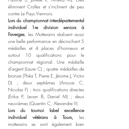
éliminent Crolles et s’inclinent de peu 
contre Le Pays Viennois.
Lors du championnat interdépartemental 
individuel 1re division seniors à 
Faverges
, les Motterains réalisent aussi 
une belle performance en décrochant 5 
médailles et 4 places d’honneurs et 
surtout 10 qualifications pour le 
championnat régional. Une médaille 
d’argent (Laure C) ; quatre médailles de 
bronze (Théa T, Pierre E, Jérome J, Victor 
D) ; deux septièmes (Anouar C, 
Nicolas F) ; trois qualifications directes 
(Erika P, Levan B, Daniel M) ; deux 
neuvièmes (Quentin C, Alexandre V).
Lors du tournoi label excellence 
individuel vétérans à Tours,
 les 
motterains se sont également bien 