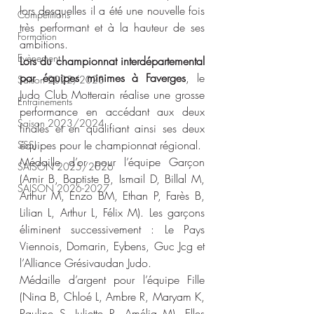
lors desquelles il a été une nouvelle fois 
Compétitions
très performant et à la hauteur de ses 
Formation
ambitions.
Evènement
Lors du championnat interdépartemental 
par équipes minimes à Faverges
, le 
Saison 2022/2023
Judo Club Motterain réalise une grosse 
Entrainements
performance en accédant aux deux 
Saison 2023/2024
finales et en qualifiant ainsi ses deux 
équipes pour le championnat régional.
SSSJ
Médaille d’or pour l’équipe Garçon 
SAISON 2025/2026
(Amir B, Baptiste B, Ismail D, Billal M, 
SAISON 2026-2027
Arthur M, Enzo BM, Ethan P, Farès B, 
Lilian L, Arthur L, Félix M). Les garçons 
éliminent successivement : Le Pays 
Viennois, Domarin, Eybens, Guc Jcg et 
l’Alliance Grésivaudan Judo.
Médaille d’argent pour l’équipe Fille 
(Nina B, Chloé L, Ambre R, Maryam K, 
Pauline S, Juliette R, Amélia M). Elles 