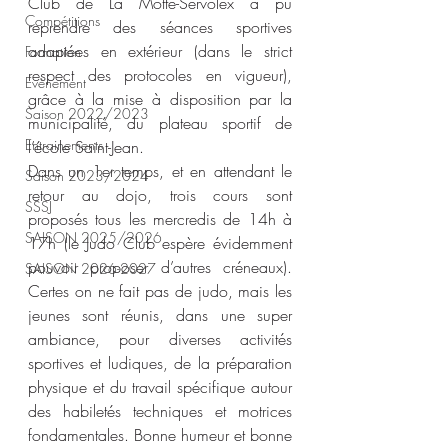
Club de La Motte-Servolex a pu 
Compétitions
reprendre des séances sportives 
adaptées en extérieur (dans le strict 
Formation
respect des protocoles en vigueur), 
Evènement
grâce à la mise à disposition par la 
Saison 2022/2023
municipalité, du plateau sportif de 
Entrainements
l’école Saint-Jean.
Dans un 1er temps, et en attendant le 
Saison 2023/2024
retour au dojo, trois cours sont 
SSSJ
proposés tous les mercredis de 14h à 
SAISON 2025/2026
17h (le Judo Club espère évidemment 
pouvoir proposer d’autres créneaux). 
SAISON 2026-2027
Certes on ne fait pas de judo, mais les 
jeunes sont réunis, dans une super 
ambiance, pour diverses activités 
sportives et ludiques, de la préparation 
physique et du travail spécifique autour 
des habiletés techniques et motrices 
fondamentales. Bonne humeur et bonne 