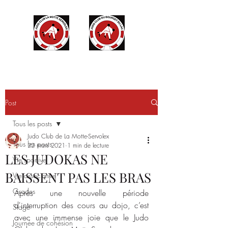
Post
Tous les posts
Judo Club de La Motte-Servolex
Tous les posts
22 mars 2021
1 min de lecture
LES JUDOKAS NE
Vie sportive
BAISSENT PAS LES BRAS
Vie associative
Grades
Après une nouvelle période 
d'interruption des cours au dojo, c’est 
Stage
avec une immense joie que le Judo 
Journée de cohésion