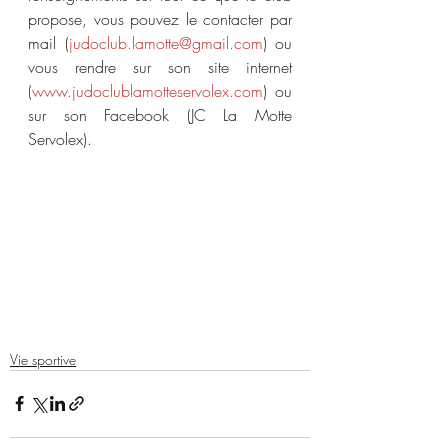
propose, vous pouvez le contacter par 
mail 
(
judoclub.lamotte@gmail.com
) ou 
vous rendre sur son site internet 
(
www.judoclublamotteservolex.com
)
ou 
sur son Facebook (JC La Motte 
Servolex).
Vie sportive