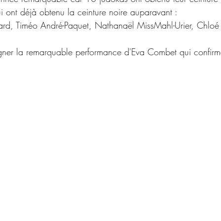
i ont déjà obtenu la ceinture noire auparavant :
rd, Timéo André-Paquet, Nathanaël MissMahl-Urier, Chloé L
ligner la remarquable performance d'Eva Combet qui confirm