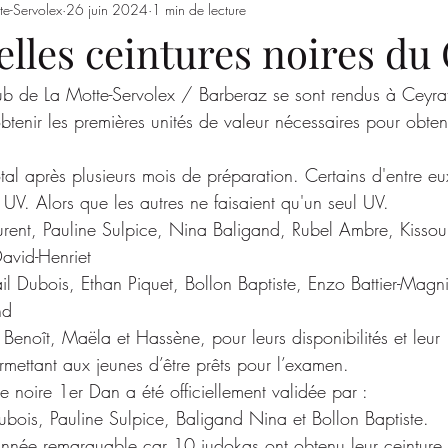
te-Servolex
26 juin 2024
1 min de lecture
Entrainements
Saison 2023/2024
SSSJ
SAISON 
lles ceintures noires du
ub de La Motte-Servolex / Barberaz se sont rendus à Ceyr
tenir les premières unités de valeur nécessaires pour obteni
total après plusieurs mois de préparation. Certains d'entre eu
UV. Alors que les autres ne faisaient qu'un seul UV.
aurent, Pauline Sulpice, Nina Baligand, Rubel Ambre, Kiss
avid-Henriet
il Dubois, Ethan Piquet, Bollon Baptiste, Enzo Battier-Magni
nd
Benoît, Maëla et Hassène, pour leurs disponibilités et leur 
ettant aux jeunes d’être prêts pour l’examen.
re noire 1er Dan a été officiellement validée par :
ubois, Pauline Sulpice, Baligand Nina et Bollon Baptiste.
nnée remarquable car 10 judokas ont obtenu leur ceinture 