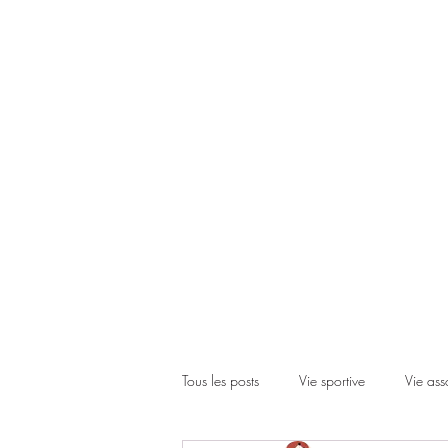
Accueil
Le club
Les cours
Les inscriptions
Actual
Tous les posts
Vie sportive
Vie ass