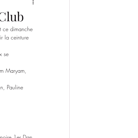
2025/2026
 Club
at ce dimanche 
r la ceinture 
x se 
oum Maryam, 
n, Pauline 
noire 1er Dan. 