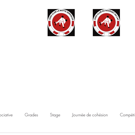
ité
Partenaires
Accès haut niveau
Contact
Boutique
ociative
Grades
Stage
Journée de cohésion
Compétit