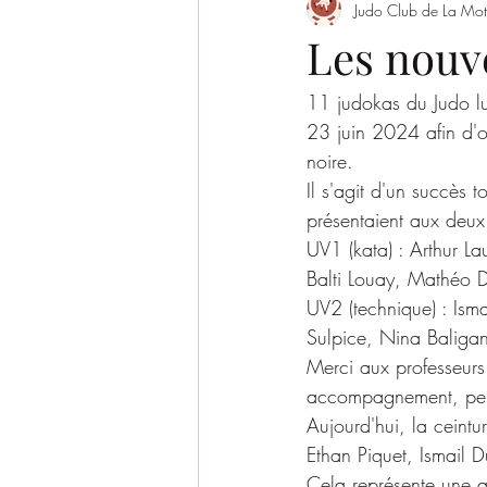
Judo Club de La Mot
Evènement
Saison 2022/2023
Les nouve
11 judokas du Judo l
SAISON 2026-2027
23 juin 2024 afin d'ob
noire.
Il s'agit d'un succès 
présentaient aux deux 
UV1 (kata) : Arthur L
Balti Louay, Mathéo D
UV2 (technique) : Isma
Sulpice, Nina Baliga
Merci aux professeurs 
accompagnement, perm
Aujourd'hui, la ceintu
Ethan Piquet, Ismail D
Cela représente une a