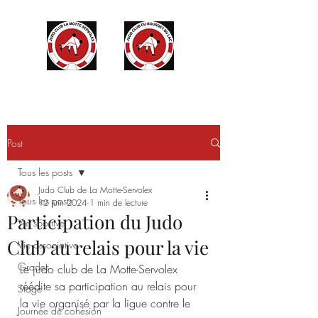
Post
Tous les posts
Judo Club de La Motte-Servolex
Tous les posts
12 juin 2024
1 min de lecture
Participation du Judo
Vie sportive
Club au relais pour la vie
Vie associative
Grades
Le judo club de La Motte-Servolex 
réédite sa participation au relais pour 
Stage
la vie organisé par la ligue contre le 
Journée de cohésion