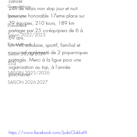
cancer.
Compétitions
24h de relais non stop jour et nuit 
pour une honorable 17eme place sur 
Formation
39 équipes, 210 tours, 189 km 
Evènement
partager par 25 co-équipiers de 6 à 
Saison 2022/2023
69 ans.
Entrainements
Un WE solidaire, sportif, familial et 
convivial agrémenté de 2 pique-niques 
Saison 2023/2024
partagés. Merci à la ligue pour une 
SSSJ
organisation au top, à l'année 
SAISON 2025/2026
prochaine!
SAISON 2026-2027
https://www.facebook.com/JudoClubLaM