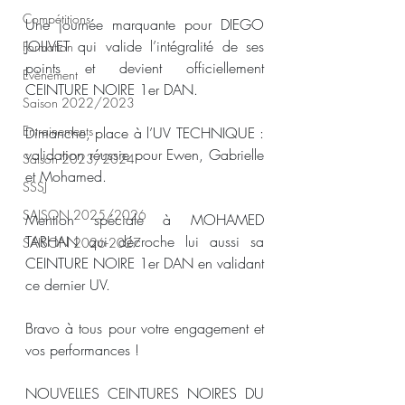
Compétitions
Une journée marquante pour DIEGO 
JOLIVET qui valide l’intégralité de ses 
Formation
points et devient officiellement 
Evènement
CEINTURE NOIRE 1er DAN.
Saison 2022/2023
Entrainements
Dimanche, place à l’UV TECHNIQUE : 
validation réussie pour Ewen, Gabrielle 
Saison 2023/2024
et Mohamed.
SSSJ
SAISON 2025/2026
Mention spéciale à MOHAMED 
TARHAN qui décroche lui aussi sa 
SAISON 2026-2027
CEINTURE NOIRE 1er DAN en validant 
ce dernier UV.
Bravo à tous pour votre engagement et 
vos performances !
NOUVELLES CEINTURES NOIRES DU 