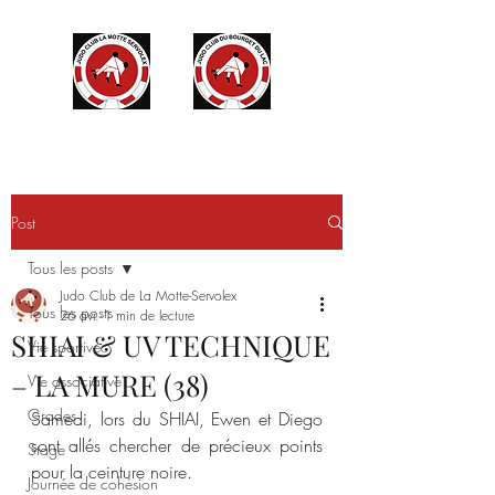
Post
Tous les posts
Judo Club de La Motte-Servolex
Tous les posts
26 avr.
1 min de lecture
SHIAI & UV TECHNIQUE
Vie sportive
– LA MURE (38)
Vie associative
Grades
Samedi, lors du SHIAI, Ewen et Diego 
sont allés chercher de précieux points 
Stage
pour la ceinture noire.
Journée de cohésion