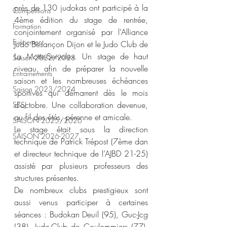
près de 130 judokas ont participé à la 
Compétitions
4ème édition du stage de rentrée, 
Formation
conjointement organisé par l’Alliance 
Evènement
Judo Besançon Dijon et le Judo Club de 
La Motte-Servolex. Un stage de haut 
Saison 2022/2023
niveau, afin de préparer la nouvelle 
Entrainements
saison et les nombreuses échéances 
Saison 2023/2024
sportives qui démarrent dès le mois 
d’octobre. Une collaboration devenue, 
SSSJ
au fil des étés, pérenne et amicale.
SAISON 2025/2026
Le stage était sous la direction 
SAISON 2026-2027
technique de Patrick Trépost (7ème dan 
et directeur technique de l’AJBD 21-25) 
assisté par plusieurs professeurs des 
structures présentes. 
De nombreux clubs prestigieux sont 
aussi venus participer à certaines 
séances : Budokan Deuil (95), Guc-Jcg 
(38), Judo-Club de Coulommiers (77), 