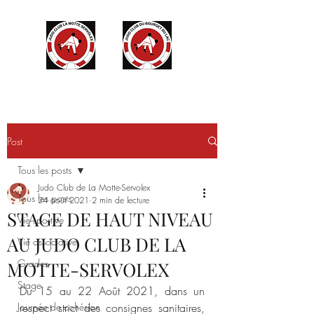
Post
Tous les posts
Judo Club de La Motte-Servolex
Tous les posts
24 août 2021
2 min de lecture
STAGE DE HAUT NIVEAU
Vie sportive
AU JUDO CLUB DE LA
Vie associative
Grades
MOTTE-SERVOLEX
Stage
Du 15 au 22 Août 2021, dans un 
Journée de cohésion
respect strict des consignes sanitaires, 