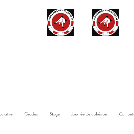
ité
Partenaires
Accès haut niveau
Contact
Boutique
ociative
Grades
Stage
Journée de cohésion
Compétit