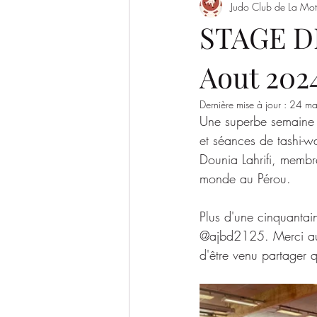
Judo Club de La Mot
Evènement
Saison 2022/2023
STAGE DE
Aout 202
SAISON 2026-2027
Dernière mise à jour :
24 ma
Une superbe semaine 
et séances de tashi-w
Dounia Lahrifi, membr
monde au Pérou.
Plus d'une cinquantain
@ajbd2125. Merci au
d'être venu partager 