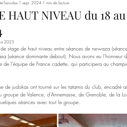
te-Servolex
1 sept. 2024
1 min de lecture
Entrainements
Saison 2023/2024
SSSJ
SAISON 
 HAUT NIVEAU du 18 au
4
rs 2025
de stage de haut niveau entre séances de ne-waza (séance
asa (séance dominante debout). Nous avons eu l'honneur d'a
e de l'équipe de France cadette, qui participera au champ
e de judokas ont tourné sur les tatamis du club, encadré au
 groupe de Valence, d'Annemasse, de Grenoble, de la Lo
quelques séances avec tout le groupe.