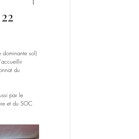
2025/2026
 22
 dominante sol) 
ccueillir 
ionnat du 
ssi par le 
ire et du SOC 