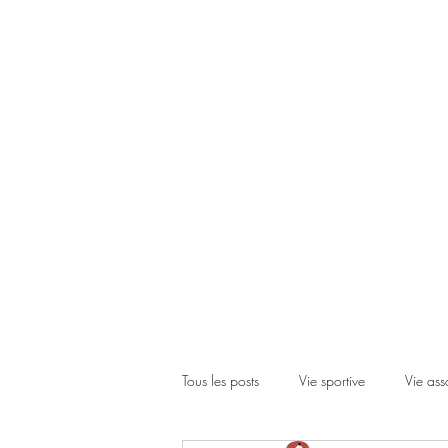
Accueil
Le club
Les cours
Les inscriptions
Actual
Tous les posts
Vie sportive
Vie ass