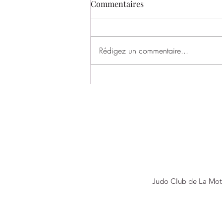
Commentaires
Rédigez un commentaire...
BILAN DU STAGE D'ÉTÉ –
JUILLET (7 ans et +)
Judo Club de La Mot