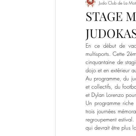
Judo Club de La Mot
Evènement
Saison 2022/2023
STAGE M
JUDOKA
SAISON 2026-2027
En ce début de vaca
multisports. Cette 2è
cinquantaine de stagia
dojo et en extérieur a
Au programme, du judo
et collectifs, du foot
et Dylan Lorenzo pour l
Un programme riche et
trois journées mémora
regroupement estival.
qui devrait être plus l