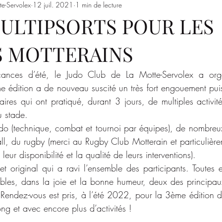
te-Servolex
12 juil. 2021
1 min de lecture
Entrainements
Saison 2023/2024
SSSJ
SAISON 
ULTIPSORTS POUR LES
S MOTTERAINS
nces d’été, le Judo Club de La Motte-Servolex a orga
me édition a de nouveau suscité un très fort engouement pui
ires qui ont pratiqué, durant 3 jours, de multiples activité
u stade.
 (technique, combat et tournoi par équipes), de nombreux 
ball, du rugby (merci au Rugby Club Motterain et particulièrem
eur disponibilité et la qualité de leurs interventions).
 original qui a ravi l’ensemble des participants. Toutes e
bles, dans la joie et la bonne humeur, deux des principaux
 Rendez-vous est pris, à l’été 2022, pour la 3ème édition d
ong et avec encore plus d’activités ! 