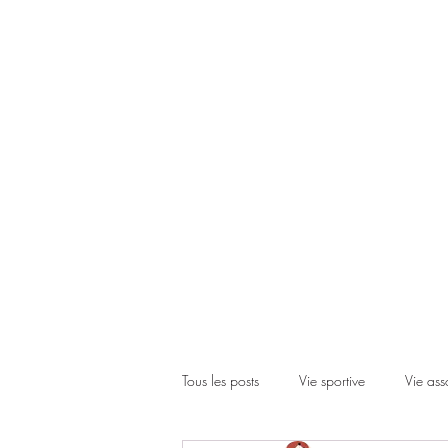
Accueil
Le club
Les cours
Les inscriptions
Actual
Tous les posts
Vie sportive
Vie ass