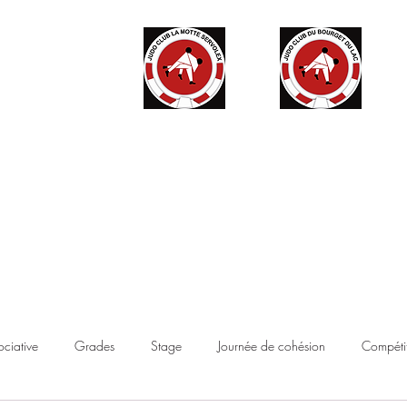
ité
Partenaires
Accès haut niveau
Contact
Boutique
ociative
Grades
Stage
Journée de cohésion
Compétit