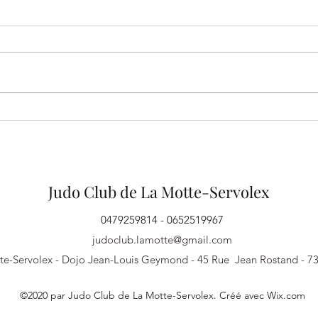
Un très bel échange entre le
FÉLI
SOC Rugby et le Judo Club de
JEUN
La Motte-Servolex !
Judo Club de La Motte-Servolex
0479259814 - 0652519967
judoclub.lamotte@gmail.com
te-Servolex - Dojo Jean-Louis Geymond - 45 Rue Jean Rostand - 7
©2020 par Judo Club de La Motte-Servolex. Créé avec Wix.com