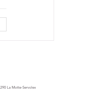
CITATIONS à nos
ES JUDOKAS !
3290 La Motte-Servolex