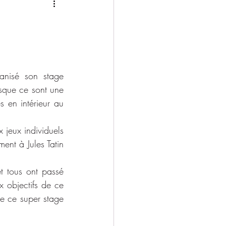
2025/2026
nisé son stage 
sque ce sont une 
s en intérieur au 
jeux individuels 
ent à Jules Tatin 
t tous ont passé 
 objectifs de ce 
e ce super stage 