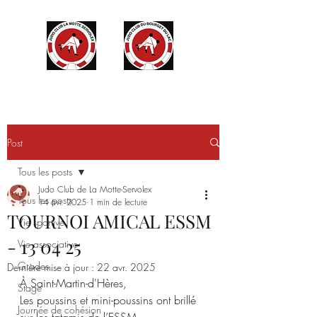
Post
Tous les posts
Judo Club de La Motte-Servolex
Tous les posts
14 avr. 2025
1 min de lecture
TOURNOI AMICAL ESSM
Vie sportive
- 13 04 25
Vie associative
Grades
Dernière mise à jour :
22 avr. 2025
À Saint-Martin-d'Hères,
Stage
Les poussins et mini-poussins ont brillé 
Journée de cohésion