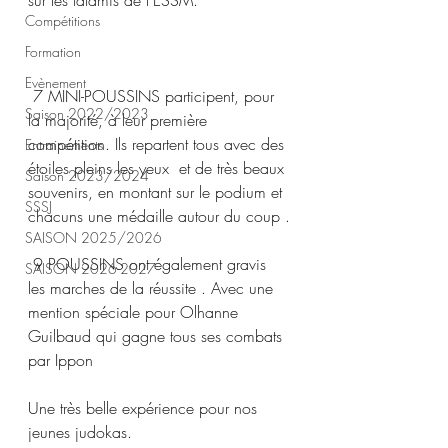
sur les tatamis de l’ESSM.
Compétitions
Formation
Evènement
 7 MINI-POUSSINS participent, pour 
Saison 2022/2023
la majorité, à leur première 
compétition. Ils repartent tous avec des 
Entrainements
étoiles pleins les yeux  et de très beaux 
Saison 2023/2024
souvenirs, en montant sur le podium et 
SSSJ
chacuns une médaille autour du coup .
SAISON 2025/2026
 9 POUSSINS ont également gravis 
SAISON 2026-2027
les marches de la réussite . Avec une 
mention spéciale pour Olhanne 
Guilbaud qui gagne tous ses combats 
par Ippon
Une très belle expérience pour nos 
jeunes judokas.