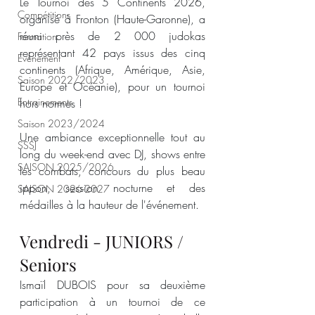
Le Tournoi des 5 Continents 2026, 
Compétitions
organisé à Fronton (Haute-Garonne), a 
réuni près de 2 000 judokas 
Formation
représentant 42 pays issus des cinq 
Evènement
continents (Afrique, Amérique, Asie, 
Saison 2022/2023
Europe et Océanie), pour un tournoi 
Entrainements
hors normes !
Saison 2023/2024
Une ambiance exceptionnelle tout au 
SSSJ
long du week-end avec DJ, shows entre 
SAISON 2025/2026
les combats, concours du plus beau 
ippon, session nocturne et des 
SAISON 2026-2027
médailles à la hauteur de l'événement.
Vendredi - JUNIORS / 
Seniors
Ismaïl DUBOIS pour sa deuxième 
participation à un tournoi de ce 