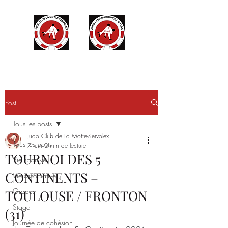
Post
Tous les posts
Judo Club de La Motte-Servolex
Tous les posts
7 juin
2 min de lecture
TOURNOI DES 5
Vie sportive
CONTINENTS –
Vie associative
Grades
TOULOUSE / FRONTON
Stage
(31)
Journée de cohésion