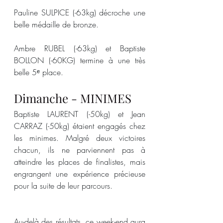
Pauline SULPICE (-63kg) décroche une 
belle médaille de bronze.
Ambre RUBEL (-63kg) et Baptiste 
BOLLON (-60KG) termine à une très 
belle 5ᵉ place.
Dimanche - MINIMES	
Baptiste LAURENT (-50kg) et Jean 
CARRAZ (-50kg) étaient engagés chez 
les minimes. Malgré deux victoires 
chacun, ils ne parviennent pas à 
atteindre les places de finalistes, mais 
engrangent une expérience précieuse 
pour la suite de leur parcours.
Au-delà des résultats, ce week-end aura 