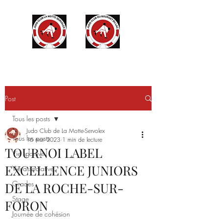
Post
Tous les posts
Judo Club de La Motte-Servolex
Tous les posts
16 mai 2023
1 min de lecture
TOURNOI LABEL
Vie sportive
EXCELLENCE JUNIORS
Vie associative
Grades
DE LA ROCHE-SUR-
Stage
FORON
Journée de cohésion