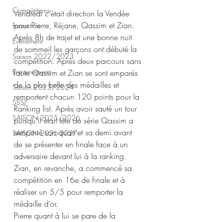
Compétitions
Vendredi c’était direction la Vendée 
pour Pierre, Réjane, Qassim et Zian. 
Formation
Après 8h de trajet et une bonne nuit 
Evènement
de sommeil les garçons ont débuté la 
Saison 2022/2023
compétition. Après deux parcours sans 
Entrainements
faute Qassim et Zian se sont emparés 
de la plus belle des médailles et 
Saison 2023/2024
remportent chacun 120 points pour la 
SSSJ
Ranking list. Après avoir sauté un tour 
SAISON 2025/2026
puisqu’il était tête de série Qassim a 
remporté son quart et sa demi avant 
SAISON 2026-2027
de se présenter en finale face à un 
adversaire devant lui à la ranking. 
Zian, en revanche, a commencé sa 
compétition en 16e de finale et à 
réaliser un 5/5 pour remporter la 
médaille d’or. 
Pierre quant à lui se pare de la 