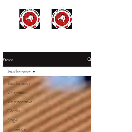
Presse
Tous les posts
Tous les posts
Vie sportive
Vie associative
Grades
Stage
Journée de