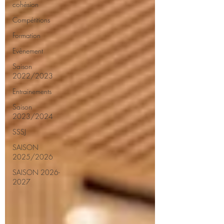
cohésion
Compétitions
Formation
Evènement
Saison
2022/2023
Entrainements
Saison
2023/2024
SSSJ
SAISON
2025/2026
SAISON 2026-
2027