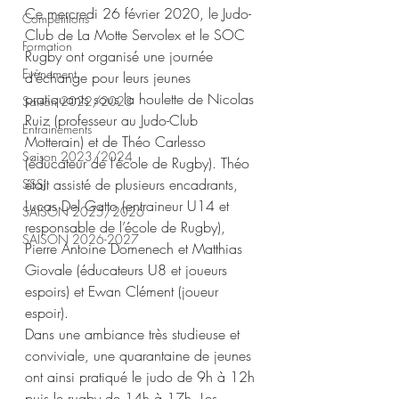
Ce mercredi 26 février 2020, le Judo-
Compétitions
Club de La Motte Servolex et le SOC 
Formation
Rugby ont organisé une journée 
Evènement
d’échange pour leurs jeunes 
pratiquants sous la houlette de Nicolas 
Saison 2022/2023
Ruiz (professeur au Judo-Club 
Entrainements
Motterain) et de Théo Carlesso 
Saison 2023/2024
(éducateur de l’école de Rugby). Théo 
était assisté de plusieurs encadrants, 
SSSJ
Lucas Del Gatto (entraineur U14 et 
SAISON 2025/2026
responsable de l’école de Rugby), 
SAISON 2026-2027
Pierre Antoine Domenech et Matthias 
Giovale (éducateurs U8 et joueurs 
espoirs) et Ewan Clément (joueur 
espoir).
Dans une ambiance très studieuse et 
conviviale, une quarantaine de jeunes 
ont ainsi pratiqué le judo de 9h à 12h 
puis le rugby de 14h à 17h. Les 