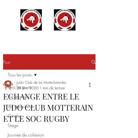
Post
Tous les posts
Judo Club de La Motte-Servolex
Tous les posts
28 févr. 2020
1 min de lecture
ECHANGE ENTRE LE
Vie sportive
JUDO CLUB MOTTERAIN
Vie associative
Grades
ET LE SOC RUGBY
Stage
Journée de cohésion